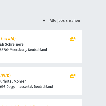
Alle Jobs ansehen
r (m/w/d)
h Schreinerei
 88709 Meersburg, Deutschland
M/W/D)
urhotel Mohren
8693 Deggenhausertal, Deutschland