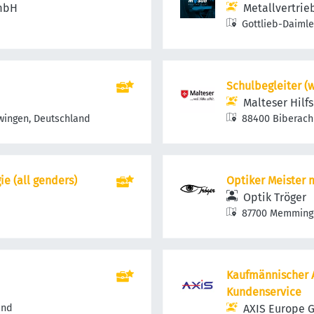
GmbH
Metallvertri
Gottlieb-Daiml
Schulbegleiter (
Malteser Hil
Owingen, Deutschland
88400 Biberach
e (all genders)
Optiker Meister
Optik Tröger
87700 Memming
Kaufmännischer A
Kundenservice
and
AXIS Europe