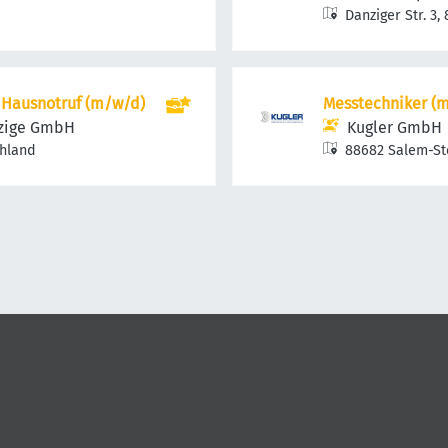
Danziger Str. 3
t Hausnotruf (m/w/d)
Messtechniker (
tzige GmbH
Kugler GmbH
chland
88682 Salem-St