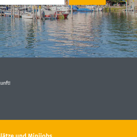
unft!
lätze und Minijobs