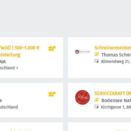
w/d) | 500–1.000 €
Schreinermeiste
einteilung
Thomas Schmä
EAM
Allmendweg 21,
tschland
+
SERVICEKRAFT (
e
Bodensee Nat
utschland
Kirchgasse 1, 8