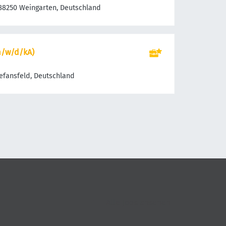
, 88250 Weingarten, Deutschland
m/w/d/kA)
efansfeld, Deutschland
Alle Jobs ansehen