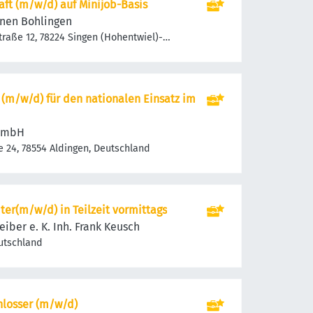
aft (m/w/d) auf Minijob-Basis
rnen Bohlingen
traße 12, 78224 Singen (Hohentwiel)-
tschland
r (m/w/d) für den nationalen Einsatz im
 GmbH
 24, 78554 Aldingen, Deutschland
ter(m/w/d) in Teilzeit vormittags
iber e. K. Inh. Frank Keusch
utschland
hlosser (m/w/d)