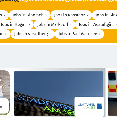
s
Jobs in Biberach
Jobs in Konstanz
Jobs in Sin
Jobs in Hegau
Jobs in Markdorf
Jobs in Westallgäu
au
Jobs in Vorarlberg
Jobs in Bad Waldsee