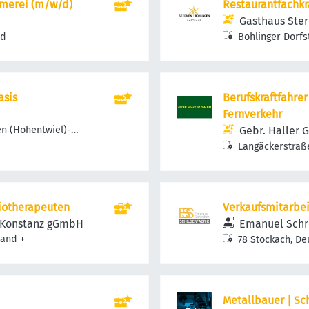
mmerei (m/w/d)
Restaurantfachkr
Gasthaus Ste
nd
Bohlinger Dorfs
Bohlingen, Deu
asis
Berufskraftfahre
Fernverkehr
en (Hohentwiel)-
Gebr. Haller
Langäckerstraße
iotherapeuten
Verkaufsmitarbei
 Konstanz gGmbH
Emanuel Schre
land
+
78 Stockach, De
Metallbauer | Sc