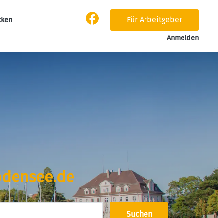
Für Arbeitgeber
cken
Anmelden
densee.de
Suchen