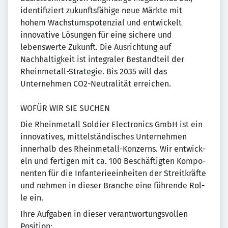
identifiziert zukunftsfähige neue Märkte mit
hohem Wachstumspotenzial und entwickelt
innovative Lösungen für eine sichere und
lebenswerte Zukunft. Die Ausrichtung auf
Nachhaltigkeit ist integraler Bestandteil der
Rheinmetall-Strategie. Bis 2035 will das
Unternehmen CO2-Neutralität erreichen.
WOFÜR WIR SIE SUCHEN
Die Rheinmetall Soldier Electronics GmbH ist ein
innovatives, mittelständisches Unternehmen
innerhalb des Rheinmetall-Konzerns. Wir ent­wick­
eln und fer­ti­gen mit ca. 100 Be­schäf­tig­ten Kom­po­
nen­ten für die Infanterieeinheiten der Streit­kräf­te
und neh­men in die­ser Bran­che eine füh­ren­de Rol­
le ein.
Ihre Aufgaben in dieser verantwortungsvollen
Position: