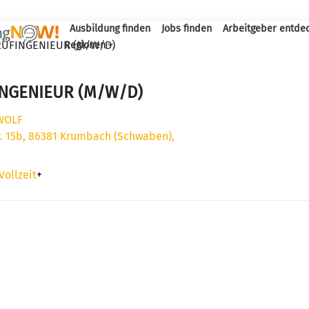
Ausbildung finden
Jobs finden
Arbeitgeber entde
Haupt-Navigation
RÜFINGENIEUR (M/W/D)
Regionen
INGENIEUR (M/W/D)
WOLF
r. 15b, 86381 Krumbach (Schwaben),
Vollzeit
+