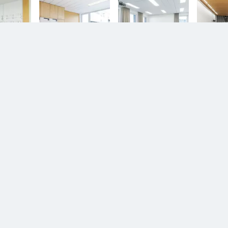
n.
Diesem Service zustimmen.
D
YouTube Video