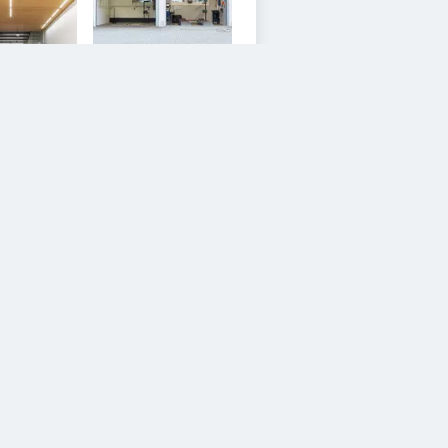
20
iesem Service zustimmen.
YouTube Video