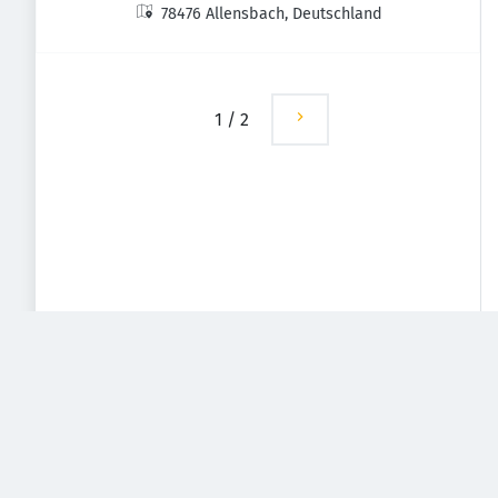
78476 Allensbach, Deutschland
mit der Verrechnungsstelle
1
/
2