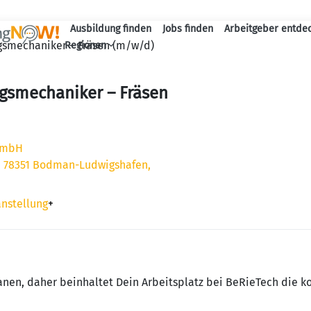
Ausbildung finden
Jobs finden
Arbeitgeber entde
Haupt-Navigation
smechaniker – Fräsen (m/w/d)
Regionen
gsmechaniker – Fräsen
GmbH
3, 78351 Bodman-Ludwigshafen,
anstellung
+
anen, daher beinhaltet Dein Arbeitsplatz bei BeRieTech die k