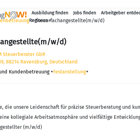
Ausbildung finden
Jobs finden
Arbeitgeber entde
Haupt-Navigation
denbetreuung
Steuerfachangestellte(m/w/d)
Regionen
hangestellte(m/w/d)
M Steuerberater GbR
39, 88214 Ravensburg, Deutschland
 und Kundenbetreuung
+
Festanstellung
+
e, die unsere Leidenschaft für präzise Steuerberatung und kun
 eine kollegiale Arbeitsatmosphäre und vielfältige Entwicklun
gestellter (m/w/d)