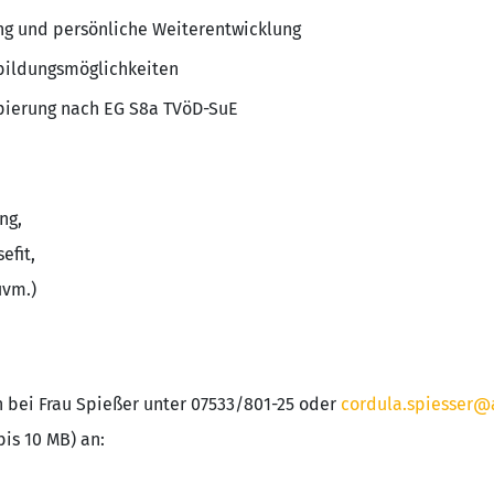
ng und persönliche Weiterentwicklung
rbildungsmöglichkeiten
ppierung nach EG S8a TVöD-SuE
ng,
efit,
uvm.)
 bei Frau Spießer unter 07533/801-25 oder
cordula.spiesser@
is 10 MB) an: