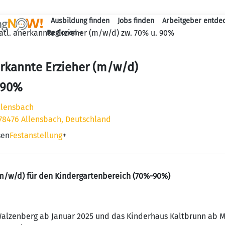
Ausbildung finden
Jobs finden
Arbeitgeber entde
Haupt-Navigation
atl. anerkannte Erzieher (m/w/d) zw. 70% u. 90%
Regionen
erkannte Erzieher (m/w/d)
 90%
llensbach
 78476 Allensbach, Deutschland
sen
Festanstellung
+
(m/w/d) für den Kindergartenbereich (70%-90%)
Walzenberg ab Januar 2025 und das Kinderhaus Kaltbrunn ab M