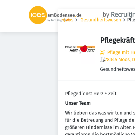
Jobs
Gesundheitswesen
Pfl
Pflegekräf
Pflege mit 
78345 Moos, 
Gesundheitswe
Pflegedienst Herz + Zeit
Unser Team
Wir lieben das was wir tun und 
für die Betreuung und Pflege d
größeren Hindernisse im Alter. 
garantieren die bestmögliche V