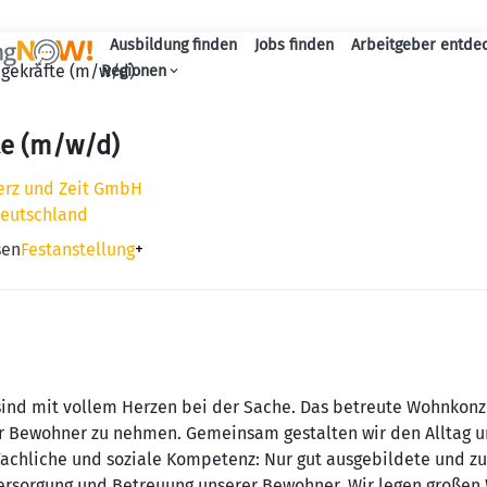
Ausbildung finden
Jobs finden
Arbeitgeber entde
Haupt-Navigation
egekräfte (m/w/d)
Regionen
te (m/w/d)
Herz und Zeit GmbH
Deutschland
sen
Festanstellung
+
sind mit vollem Herzen bei der Sache. Das betreute Wohnkonze
er Bewohner zu nehmen. Gemeinsam gestalten wir den Alltag u
Fachliche und soziale Kompetenz: Nur gut ausgebildete und zu
ersorgung und Betreuung unserer Bewohner. Wir legen großen W