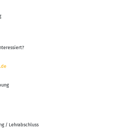
g
nteressiert?
.de
bung
ng / Lehrabschluss