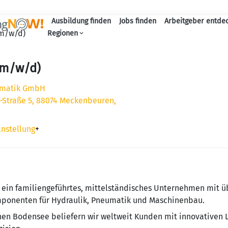
Ausbildung finden
Jobs finden
Arbeitgeber entde
Haupt-Navigation
(m/w/d)
Regionen
(m/w/d)
umatik GmbH
-Straße 5, 88074 Meckenbeuren,
anstellung
+
ein familiengeführtes, mittelständisches Unternehmen mit üb
mponenten für Hydraulik, Pneumatik und Maschinenbau.
n Bodensee beliefern wir weltweit Kunden mit innovativen L