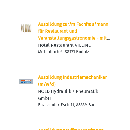
Deutschland
Ausbildung zur/m Fachfrau/mann
für Restaurant und
Veranstaltungsgastronomie - mit
Zusatzqualifikation - ab
Hotel Restaurant VILLINO
Frühjahr2027
Mittenbuch 6, 88131 Bodolz,
Deutschland
Ausbildung Industriemechaniker
(m/w/d)
NOLD Hydraulik + Pneumatik
GmbH
Enzisreuter Esch 11, 88339 Bad
Waldsee, Deutschland