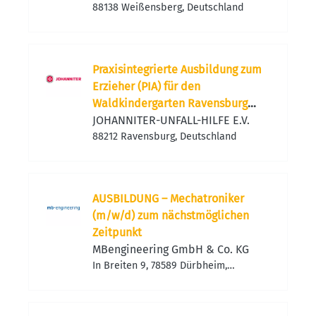
88138 Weißensberg, Deutschland
Praxisintegrierte Ausbildung zum
Erzieher (PIA) für den
Waldkindergarten Ravensburg
(m/w/d)
JOHANNITER-UNFALL-HILFE E.V.
88212 Ravensburg, Deutschland
AUSBILDUNG – Mechatroniker
(m/w/d) zum nächstmöglichen
Zeitpunkt
MBengineering GmbH & Co. KG
In Breiten 9, 78589 Dürbheim,
Deutschland