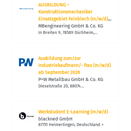
AUSBILDUNG –
Konstruktionsmechaniker
Einsatzgebiet Feinblech (m/w/d)
zum nächstmöglichen Zeitpunkt
MBengineering GmbH & Co. KG
In Breiten 9, 78589 Dürbheim,
Deutschland
Ausbildung zum/zur
Industriekaufmann/- frau (m/w/d)
ab September 2026
P+W Metallbau GmbH & Co. KG
Dieselstraße 20, 88074
Meckenbeuren, Deutschland
Werkstudent E-Learning (m/w/d)
blackned GmbH
87751 Heimertingen, Deutschland
+