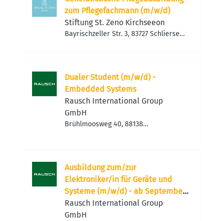
zum Pflegefachmann (m/w/d)
Stiftung St. Zeno Kirchseeon
Bayrischzeller Str. 3, 83727 Schliersee,
Deutschland
Dualer Student (m/w/d) -
Embedded Systems
Rausch International Group
GmbH
Brühlmoosweg 40, 88138
Weißensberg, Deutschland
Ausbildung zum/zur
Elektroniker/in für Geräte und
Systeme (m/w/d) - ab September
2026
Rausch International Group
GmbH