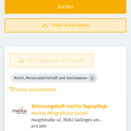
Suchen
Filter einschalten
Jetzt Jobalarm aktivieren!
Recht, Personalwirtschaft und Sozialwesen
Suche zurücksetzen
Betreuungskraft meVita Tagespflege
MeVita Pflegedienst GmbH
Hauptstraße 42, 78262 Gailingen am
Hochrhein, Deutschland
pro Jahr