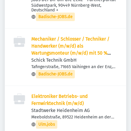
Südwestpark, 90449 Nürnberg-West,
Deutschland
+
Badische-JOBS.de
Mechaniker / Schlosser / Techniker /
Handwerker (m/w/d) als
Wartungsmonteur (m/w/d) mit 50 %
Reisebereitschaft
Schick Technik GmbH
Tafingerstraße, 71665 Vaihingen an der Enz,
Deutschland
Badische-JOBS.de
Elektroniker Betriebs- und
Fernwirktechnik (m/w/d)
Stadtwerke Heidenheim AG
Meeboldstraße, 89522 Heidenheim an der
Brenz, Deutschland
Ulm.jobs