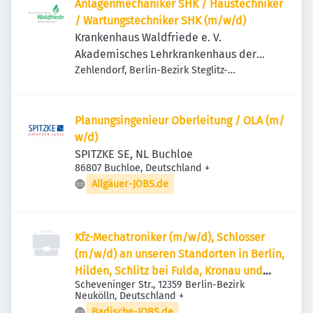
Anlagenmechaniker SHK / Haustechniker
/ Wartungstechniker SHK (m/w/d)
Krankenhaus Waldfriede e. V.
Akademisches Lehrkrankenhaus der
Charité
Zehlendorf, Berlin-Bezirk Steglitz-
Zehlendorf, Deutschland
Planungsingenieur Oberleitung / OLA (m/​
w/​d)
SPITZKE SE, NL Buchloe
86807 Buchloe, Deutschland
+
Allgäuer-JOBS.de
Kfz-Mechatroniker (m/w/d), Schlosser
(m/w/d) an unseren Standorten in Berlin,
Hilden, Schlitz bei Fulda, Kronau und
Scheveninger Str., 12359 Berlin-Bezirk
München
Neukölln, Deutschland
+
Badische-JOBS.de