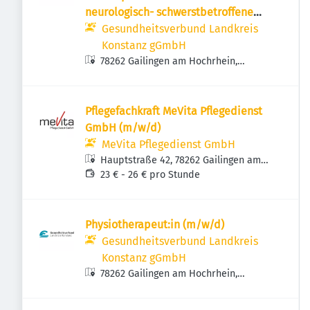
neurologisch- schwerstbetroffene
Kinder, Jugendliche und junge
Gesundheitsverbund Landkreis
Erwachsene
Konstanz gGmbH
78262 Gailingen am Hochrhein,
Deutschland
Pflegefachkraft MeVita Pflegedienst
GmbH (m/w/d)
MeVita Pflegedienst GmbH
Hauptstraße 42, 78262 Gailingen am
Hochrhein, Deutschland
23 € - 26 € pro Stunde
Physiotherapeut:in (m/w/d)
Gesundheitsverbund Landkreis
Konstanz gGmbH
78262 Gailingen am Hochrhein,
Deutschland