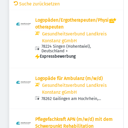
Suche zurücksetzen
Logopäden/Ergotherapeuten/Physi
otherapeuten
Gesundheitsverbund Landkreis
Konstanz gGmbH
78224 Singen (Hohentwiel),
Deutschland
+
Expressbewerbung
Logopäde für Ambulanz (m/w/d)
Gesundheitsverbund Landkreis
Konstanz gGmbH
78262 Gailingen am Hochrhein,
Deutschland
Pflegefachkraft APN (m/w/d) mit dem
Schwerpunkt Rehabilitation