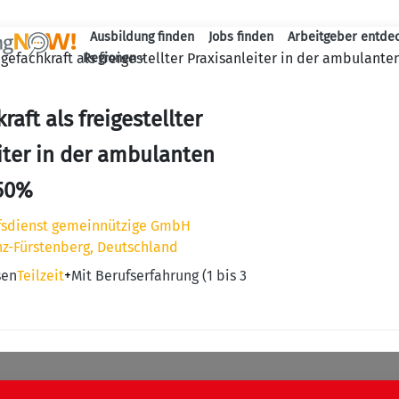
Ausbildung finden
Jobs finden
Arbeitgeber entde
Haupt-Navigation
egefachkraft als freigestellter Praxisanleiter in der ambulant
Regionen
raft als freigestellter
iter in der ambulanten
-50%
lfsdienst gemeinnützige GmbH
z-Fürstenberg, Deutschland
sen
Teilzeit
+
Mit Berufserfahrung (1 bis 3