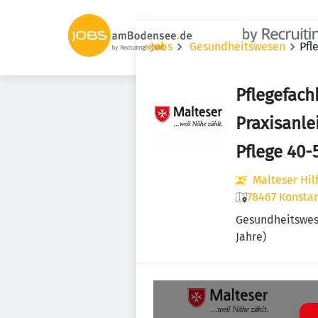
Jobs
Gesundheitswesen
Pfl
Pflegefachk
Praxisanle
Pflege 40
Malteser Hi
78467 Konstan
Gesundheitswe
Jahre)