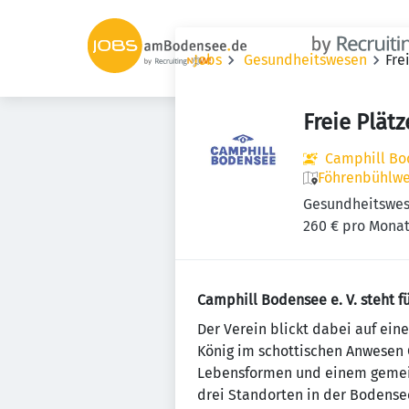
Jobs
Gesundheitswesen
Fre
Freie Plätz
Camphill Bod
Föhrenbühlwe
Gesundheitswe
260 € pro Mona
Camphill Bodensee e. V. steht f
Der Verein blickt dabei auf ein
König im schottischen Anwesen 
Lebensformen und einem gemein
drei Standorten in der Bodense