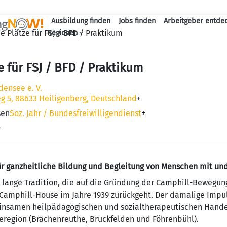
Ausbildung finden
Jobs finden
Arbeitgeber entde
Haupt-Navigation
ie Plätze für FSJ / BFD / Praktikum
Regionen
e für FSJ / BFD / Praktikum
ensee e. V.
g 5, 88633 Heiligenberg, Deutschland
+
sen
Soz. Jahr / Bundesfreiwilligendienst
+
t
ür ganzheitliche Bildung und Begleitung von Menschen mit un
e lange Tradition, die auf die Gründung der Camphill-Bewegung
Camphill-House im Jahre 1939 zurückgeht. Der damalige Impu
samen heilpädagogischen und sozialtherapeutischen Handeln
eregion (Brachenreuthe, Bruckfelden und Föhrenbühl).