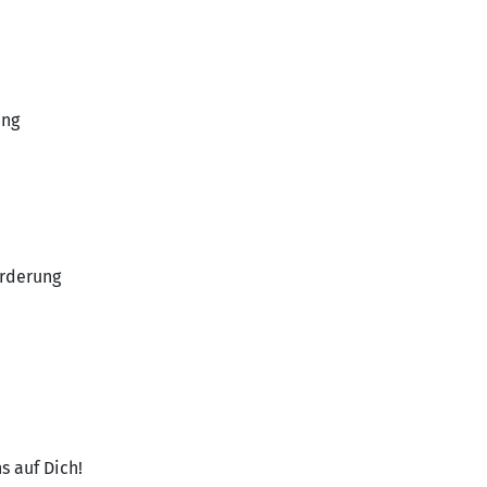
ung
örderung
s auf Dich!