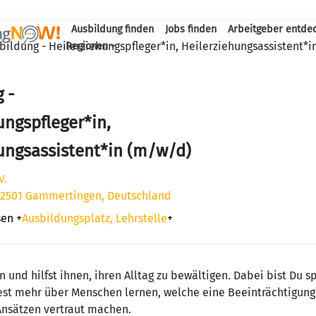
Ausbildung finden
Jobs finden
Arbeitgeber entde
Haupt-Navigation
bildung - Heilerziehungspfleger*in, Heilerziehungsassistent*
Regionen
 -
ungspfleger*in,
ungsassistent*in (m/w/d)
V.
 72501 Gammertingen, Deutschland
sen
+
Ausbildungsplatz, Lehrstelle
+
 und hilfst ihnen, ihren Alltag zu bewältigen. Dabei bist Du 
st mehr über Menschen lernen, welche eine Beeinträchtigung
nsätzen vertraut machen.